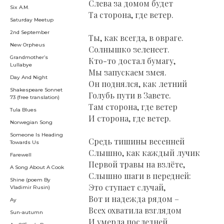
Слева за домом будет
Six A.M.
Та сторона, где ветер.
Saturday Meetup
2nd September
Ты, как всегда, в овраге.
New Orpheus
Солнышко зеленеет.
Grandmother’s
Кто-то достал бумагу,
Lullabye
Мы запускаем змея.
Day And Night
Он поднялся, как летний
Shakespeare Sonnet
Голубь пути в Завете.
73 (free translation)
Там сторона, где ветер
Tula Blues
И сторона, где ветер.
Norwegian Song
Someone Is Heading
Средь тишины весенней
Towards Us
Слышно, как каждый лучик
Farewell
Первой травы на взлёте,
A Song About A Cook
Слышно шаги в передней:
Shine (poem By
Это ступает случай,
Vladimir Rusin)
Вот и надежда рядом –
Ay
Всех охватила взглядом
Sun-autumn
И умерла последней.