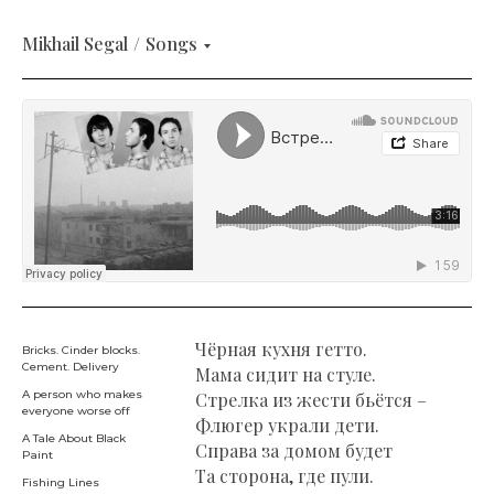
Mikhail Segal
/
Songs
Чёрная кухня гетто.
Bricks. Cinder blocks.
Cement. Delivery
Мама сидит на стуле.
A person who makes
Стрелка из жести бьётся –
everyone worse off
Флюгер украли дети.
A Tale About Black
Справа за домом будет
Paint
Та сторона, где пули.
Fishing Lines