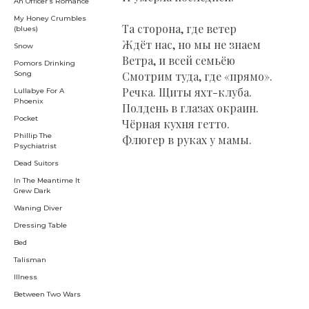
An Officer’s Romance
My Honey Crumbles
Та сторона, где ветер
(blues)
Ждёт нас, но мы не знаем
Snow
Ветра, и всей семьёю
Pomors Drinking
Song
Смотрим туда, где «прямо».
Речка. Щиты яхт-клуба.
Lullabye For A
Phoenix
Полдень в глазах окраин.
Pocket
Чёрная кухня гетто.
Phillip The
Флюгер в руках у мамы.
Psychiatrist
Dead Suitors
In The Meantime It
Grew Dark
Waning Diver
Dressing Table
Bed
Talisman
Illness
Between Two Wars