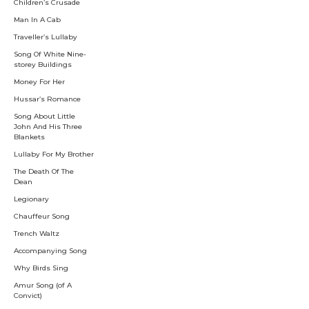
Children’s Crusade
Man In A Cab
Traveller’s Lullaby
Song Of White Nine-
storey Buildings
Money For Her
Hussar’s Romance
Song About Little
John And His Three
Blankets
Lullaby For My Brother
The Death Of The
Dean
Legionary
Chauffeur Song
Trench Waltz
Accompanying Song
Why Birds Sing
Amur Song (of A
Convict)